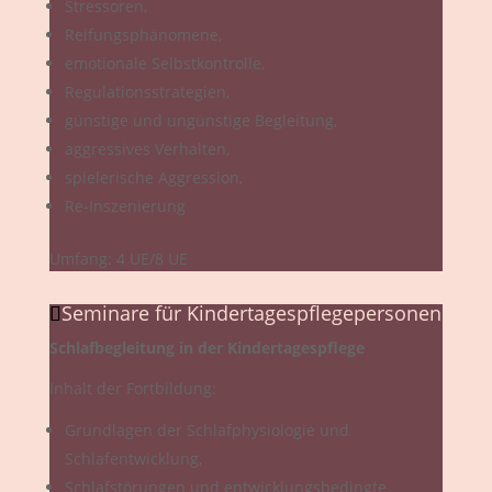
Stressoren,
Reifungsphänomene,
emotionale Selbstkontrolle,
Regulationsstrategien,
günstige und ungünstige Begleitung,
aggressives Verhalten,
spielerische Aggression,
Re-Inszenierung
Umfang: 4 UE/8 UE
Seminare für Kindertagespflegepersonen
Schlafbegleitung in der Kindertagespflege
Inhalt der Fortbildung:
Grundlagen der Schlafphysiologie und
Schlafentwicklung,
Schlafstörungen und entwicklungsbedingte