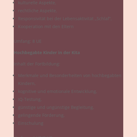
kulturelle Aspekte,
rechtliche Aspekte,
Responsivität bei der Lebensaktivität „Schlaf“,
Kooperation mit den Eltern
Umfang: 8 UE
Hochbegabte Kinder in der Kita
Inhalt der Fortbildung:
Merkmale und Besonderheiten von hochbegabten
Kindern,
kognitive und emotionale Entwicklung,
IQ-Testung,
günstige und ungünstige Begleitung,
gelingende Förderung,
Einschulung