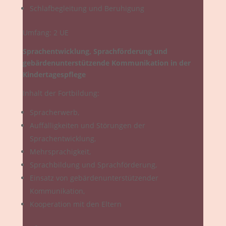
Schlafbegleitung und Beruhigung
Umfang: 2 UE
Sprachentwicklung, Sprachförderung und
gebärdenunterstützende Kommunikation in der
Kindertagespflege
Inhalt der Fortbildung:
Spracherwerb,
Auffälligkeiten und Störungen der
Sprachentwicklung,
Mehrsprachigkeit,
Sprachbildung und Sprachförderung,
Einsatz von gebärdenunterstützender
Kommunikation,
Kooperation mit den Eltern