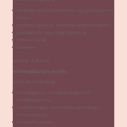
Merkmale und Besonderheiten von gefühlsstarken
Kindern
Emotionsregulation, Selbstregulationsstrategien
günstige und ungünstige Begleitung
Hilfen im Alltag,
Spielideen
Umfang: 4 UE/8 UE
Schlafbegleitung in der Kita
Inhalt der Fortbildung:
Grundlagen der Schlafphysiologie und
Schlafentwicklung,
Schlafstörungen und entwicklungsbedingte
Schlafprobleme,
Einschlafstrategien,