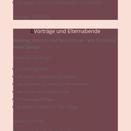
Umgang mit herausfordernden Situationen
Umfang: 4 UE/ 8UE
Vorträge und Elternabende
Bindung, Grenzen und Bedürfnisse – Wie Erziehung
heute gelingt
Inhalt des Vortrags:
Erziehungsstile,
Bindung und Bindungsaufbau,
persönliche und natürliche Grenzen,
Wünsche und Bedürfnisse,
Erziehungsmythen,
praktische Tipps für den Alltag
Dauer: 1,5h/ 2h