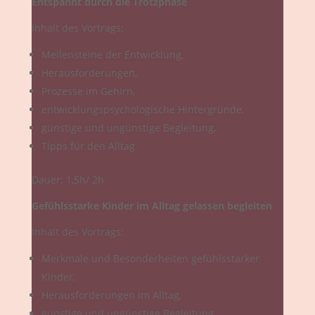
Entspannt durch die Trotzphase
Inhalt des Vortrags:
Meilensteine der Entwicklung,
Herausforderungen,
Prozesse im Gehirn,
entwicklungspsychologische Hintergründe,
günstige und ungünstige Begleitung,
Tipps für den Alltag
Dauer: 1,5h/ 2h
Gefühlsstarke Kinder im Alltag gelassen begleiten
Inhalt des Vortrags:
Merkmale und Besonderheiten gefühlsstarker
Kinder,
Herausforderungen im Alltag,
günstige und ungünstige Begleitung,