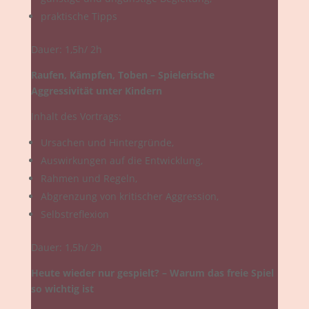
praktische Tipps
Dauer: 1,5h/ 2h
Raufen, Kämpfen, Toben – Spielerische
Aggressivität unter Kindern
Inhalt des Vortrags:
Ursachen und Hintergründe,
Auswirkungen auf die Entwicklung,
Rahmen und Regeln,
Abgrenzung von kritischer Aggression,
Selbstreflexion
Dauer: 1,5h/ 2h
Heute wieder nur gespielt? – Warum das freie Spiel
so wichtig ist