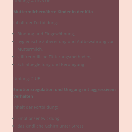
Umfang: 4 UE/8 UE
Muttermilchernährte Kinder in der Kita
Inhalt der Fortbildung:
Bindung und Eingewöhnung,
hygienische Zubereitung und Aufbewahrung von
Muttermilch,
stillfreundliche Fütterungsmethoden,
Schlafbegleitung und Beruhigung
Umfang: 2 UE
Emotionsregulation und Umgang mit aggressivem
Verhalten
Inhalt der Fortbildung:
Emotionsentwicklung,
das kindliche Gehirn unter Stress,