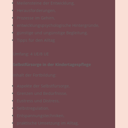
Meilensteine der Entwicklung,
Herausforderungen,
Prozesse im Gehirn,
entwicklungspsychologische Hintergründe,
günstige und ungünstige Begleitung,
Tipps für den Alltag
Umfang: 4 UE/8 UE
Selbstfürsorge in der Kindertagespflege
Inhalt der Fortbildung:
Aspekte der Selbstfürsorge,
Grenzen und Bedürfnisse,
Eustress und Distress,
Selbstregulation,
Entspannungstechniken,
praktische Umsetzung im Alltag,