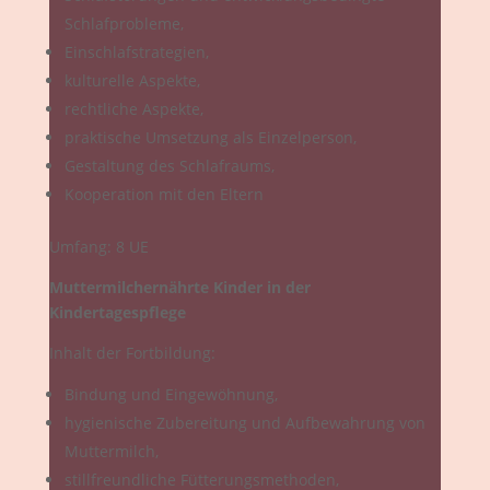
Schlafprobleme,
Einschlafstrategien,
kulturelle Aspekte,
rechtliche Aspekte,
praktische Umsetzung als Einzelperson,
Gestaltung des Schlafraums,
Kooperation mit den Eltern
Umfang: 8 UE
Muttermilchernährte Kinder in der
Kindertagespflege
Inhalt der Fortbildung:
Bindung und Eingewöhnung,
hygienische Zubereitung und Aufbewahrung von
Muttermilch,
stillfreundliche Fütterungsmethoden,