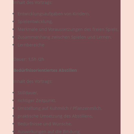
Inhalt des Vortrags:
Entwicklungsaufgaben von Kindern,
Spielentwicklung,
Merkmale und Voraussetzungen des freien Spiels,
Zusammenhang zwischen Spielen und Lernen,
Lernbereiche
Dauer: 1,5h /2h
Bedürfnisorientiertes Abstillen
Inhalt des Vortrags:
Stilldauer,
richtiger Zeitpunkt,
Umstellung auf Kuhmilch / Pflanzenmilch,
praktische Umsetzung des Abstillens,
Bedürfnisse und Wünsche,
Auswirkungen auf die Bindung