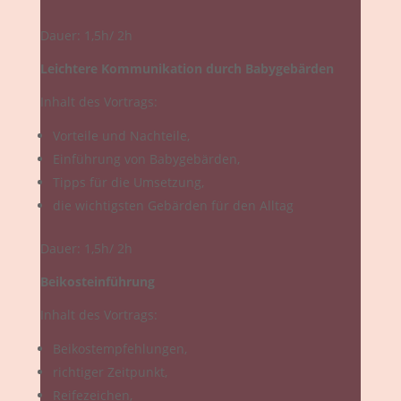
Dauer: 1,5h/ 2h
Leichtere Kommunikation durch Babygebärden
Inhalt des Vortrags:
Vorteile und Nachteile,
Einführung von Babygebärden,
Tipps für die Umsetzung,
die wichtigsten Gebärden für den Alltag
Dauer: 1,5h/ 2h
Beikosteinführung
Inhalt des Vortrags:
Beikostempfehlungen,
richtiger Zeitpunkt,
Reifezeichen,