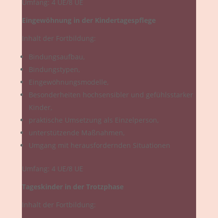
Umfang: 4 UE/8 UE
Eingewöhnung in der Kindertagespflege
Inhalt der Fortbildung:
Bindungsaufbau,
Bindungstypen,
Eingewöhnungsmodelle,
Besonderheiten hochsensibler und gefühlsstarker
Kinder,
praktische Umsetzung als Einzelperson,
unterstützende Maßnahmen,
Umgang mit herausfordernden Situationen
Umfang: 4 UE/8 UE
Tageskinder in der Trotzphase
Inhalt der Fortbildung: